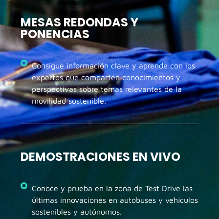
MESAS REDONDAS Y
PONENCIAS
Consigue información clave y aprende con los
expertos que comparten conocimientos y
perspectivas sobre temas relevantes de la
movilidad sostenible.
DEMOSTRACIONES EN VIVO
Conoce y prueba en la zona de Test Drive las
últimas innovaciones en autobuses y vehículos
sostenibles y autónomos.