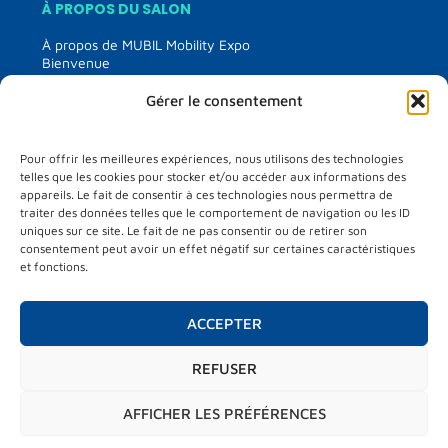
À PROPOS DU SALON
À propos de MUBIL Mobility Expo
Bienvenue
Comité technique
Éditions précédentes
Gérer le consentement
EXPOSANTS
Pour offrir les meilleures expériences, nous utilisons des technologies
Informations exposants
telles que les cookies pour stocker et/ou accéder aux informations des
Liste des exposants
appareils. Le fait de consentir à ces technologies nous permettra de
Plan du salon
traiter des données telles que le comportement de navigation ou les ID
Media kit
uniques sur ce site. Le fait de ne pas consentir ou de retirer son
France partner country
consentement peut avoir un effet négatif sur certaines caractéristiques
et fonctions.
VISITEURS
Informations visiteurs
ACCEPTER
Matchmaking
Hosted buyers
REFUSER
PROGRAMME
AFFICHER LES PRÉFÉRENCES
Programme
City market place