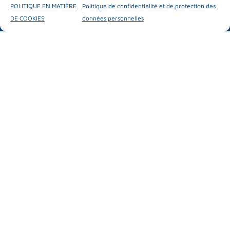
Test drive
POLITIQUE EN MATIÈRE
Politique de confidentialité et de protection des
Activités parallèles
DE COOKIES
données personnelles
#mubilexpo2026
MUBIL MOBILITY EXPO
25 – 26 mars 2026
Ficoba
Basque Country
INFORMATIONS D'INTÉRÊT