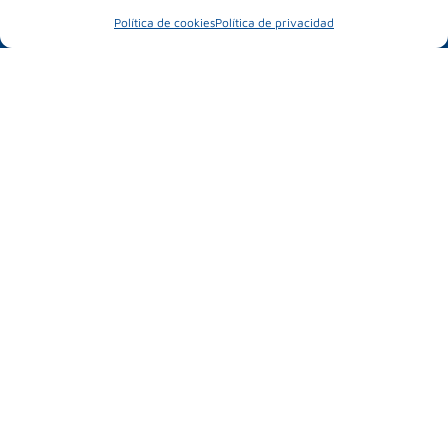
Política de cookies
Política de privacidad
MUBIL MOBILITY EXPO
25 – 26 marzo 2026
Ficoba
Basque Country
INFORMACIÓN DE INTERÉS
Noticias
Sobre MUBIL
Información práctica
INFORMACIÓN DE CONTACTO
FICOBA. Recinto ferial de Gipuzkoa