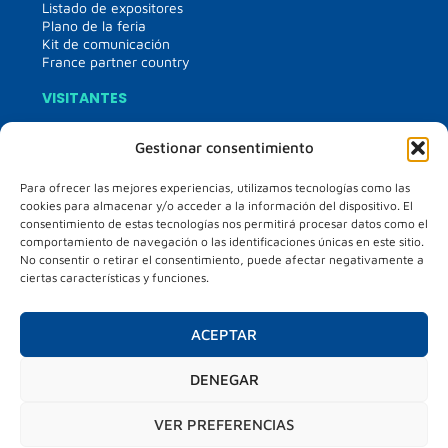
Listado de expositores
Plano de la feria
Kit de comunicación
France partner country
VISITANTES
Información visitantes
Gestionar consentimiento
Matchmaking
Hosted buyers
Para ofrecer las mejores experiencias, utilizamos tecnologías como las
PROGRAMA
cookies para almacenar y/o acceder a la información del dispositivo. El
consentimiento de estas tecnologías nos permitirá procesar datos como el
Programa
comportamiento de navegación o las identificaciones únicas en este sitio.
City market place
No consentir o retirar el consentimiento, puede afectar negativamente a
Test drive
ciertas características y funciones.
Actividades paralelas
ACEPTAR
#mubilexpo2026
DENEGAR
VER PREFERENCIAS