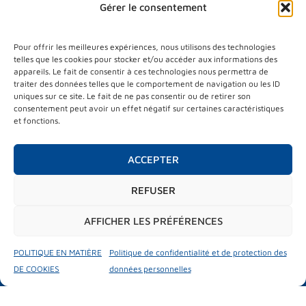
Liste des exposants
Gérer le consentement
Plan du salon
Media kit
France partner country
Pour offrir les meilleures expériences, nous utilisons des technologies
telles que les cookies pour stocker et/ou accéder aux informations des
VISITEURS
appareils. Le fait de consentir à ces technologies nous permettra de
traiter des données telles que le comportement de navigation ou les ID
Informations visiteurs
uniques sur ce site. Le fait de ne pas consentir ou de retirer son
Matchmaking
consentement peut avoir un effet négatif sur certaines caractéristiques
Hosted buyers
et fonctions.
PROGRAMME
ACCEPTER
Programme
City market place
Test drive
REFUSER
Activités parallèles
AFFICHER LES PRÉFÉRENCES
#mubilexpo2026
POLITIQUE EN MATIÈRE
Politique de confidentialité et de protection des
DE COOKIES
données personnelles