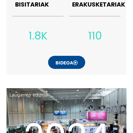
BISITARIAK
ERAKUSKETARIAK
1.8K
110
BIDEOA
Laugarren edizioa