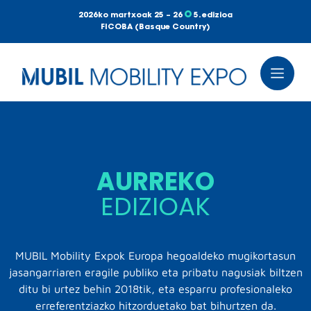
2026ko martxoak 25 – 26
5. edizioa
FICOBA (Basque Country)
AURREKO
EDIZIOAK
MUBIL Mobility Expok Europa hegoaldeko mugikortasun
jasangarriaren eragile publiko eta pribatu nagusiak biltzen
ditu bi urtez behin 2018tik, eta esparru profesionaleko
erreferentziazko hitzorduetako bat bihurtzen da.