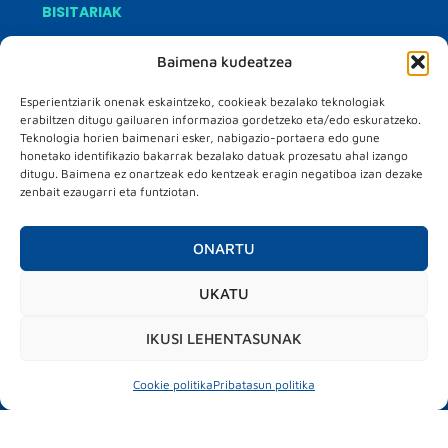
BISITARIAK
Bisitarien informazioa
Baimena kudeatzea
Matchmaking
Hosted buyer programa
Esperientziarik onenak eskaintzeko, cookieak bezalako teknologiak
EGITARAUA
erabiltzen ditugu gailuaren informazioa gordetzeko eta/edo eskuratzeko.
Teknologia horien baimenari esker, nabigazio-portaera edo gune
Egitaraua
honetako identifikazio bakarrak bezalako datuak prozesatu ahal izango
City market place
ditugu. Baimena ez onartzeak edo kentzeak eragin negatiboa izan dezake
Test drive
zenbait ezaugarri eta funtziotan.
Jarduera paraleloak
ONARTU
#mubilexpo2026
UKATU
IKUSI LEHENTASUNAK
Cookie politika
Pribatasun politika
MUBIL MOBILITY EXPO