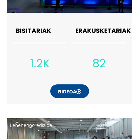
BISITARIAK
ERAKUSKETARIAK
1.2K
82
BIDEOA
Lehenengo edizioa