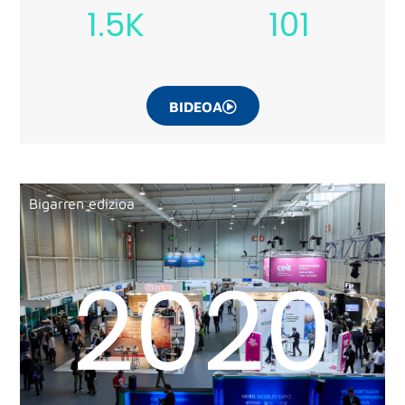
1.5K
101
BIDEOA
Bigarren edizioa
2020