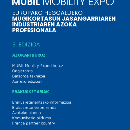
EUROPAKO HEGOALDEKO
MUGIKORTASUN JASANGARRIAREN
INDUSTRIAREN AZOKA
PROFESIONALA
5. EDIZIOA
AZOKARI BURUZ
MUBIL Mobility Expori buruz
Ongietorria
Batzorde teknikoa
Aurreko edizioak
ERAKUSKETARIAK
Erakusketarientzako informazioa
Erakusketarien zerrenda
Azokako planoa
Komunikazio bilduma
France partner country