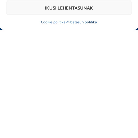
City market place
Test drive
IKUSI LEHENTASUNAK
Jarduera paraleloak
Cookie politika
Pribatasun politika
#mubilexpo2026
MUBIL MOBILITY EXPO
2026ko martxoak 25 – 26
Ficoba
Basque Country
INFORMAZIO INTERESGARRIA