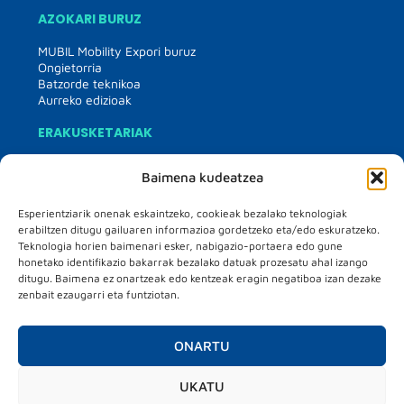
AZOKARI BURUZ
MUBIL Mobility Expori buruz
Ongietorria
Batzorde teknikoa
Aurreko edizioak
ERAKUSKETARIAK
Erakusketarientzako informazioa
Baimena kudeatzea
Erakusketarien zerrenda
Azokako planoa
Komunikazio bilduma
Esperientziarik onenak eskaintzeko, cookieak bezalako teknologiak
France partner country
erabiltzen ditugu gailuaren informazioa gordetzeko eta/edo eskuratzeko.
Teknologia horien baimenari esker, nabigazio-portaera edo gune
BISITARIAK
honetako identifikazio bakarrak bezalako datuak prozesatu ahal izango
ditugu. Baimena ez onartzeak edo kentzeak eragin negatiboa izan dezake
Bisitarien informazioa
zenbait ezaugarri eta funtziotan.
Matchmaking
Hosted buyer programa
ONARTU
EGITARAUA
UKATU
Egitaraua