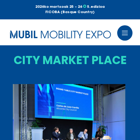
2026ko martxoak 25 – 26
5. edizioa
FICOBA (Basque Country)
CITY MARKET PLACE