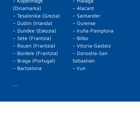
– Kopenhage
– Malaga
(Dinamarka)
– Alacant
– Tesalonika (Grezia)
– Santander
– Dublin (Irlanda)
– Ourense
– Dundee (Eskozia)
– Iruña-Pamplona
– Sète (Frantzia)
– Bilbo
– Rouen (Frantzia)
– Vitoria-Gasteiz
– Bordele (Frantzia)
– Donostia-San
– Braga (Portugal)
Sebastián
– Bartzelona
– Irun