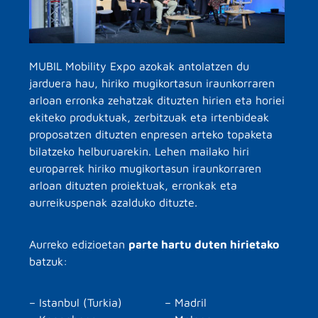
MUBIL Mobility Expo azokak antolatzen du
jarduera hau, hiriko mugikortasun iraunkorraren
arloan erronka zehatzak dituzten hirien eta horiei
ekiteko produktuak, zerbitzuak eta irtenbideak
proposatzen dituzten enpresen arteko topaketa
bilatzeko helburuarekin. Lehen mailako hiri
europarrek hiriko mugikortasun iraunkorraren
arloan dituzten proiektuak, erronkak eta
aurreikuspenak azalduko dituzte.
Aurreko edizioetan
parte hartu duten hirietako
batzuk:
– Istanbul (Turkia)
– Madril