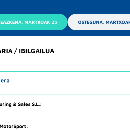
TEAZKENA, MARTXOAK 25
OSTEGUNA, MARTXOAK
IA / IBILGAILUA
iera
ring & Sales S.L.:
MotorSport: