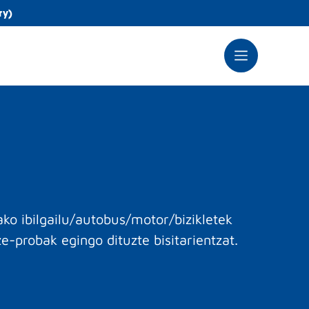
ry)
ko ibilgailu/autobus/motor/bizikletek
e-probak egingo dituzte bisitarientzat.