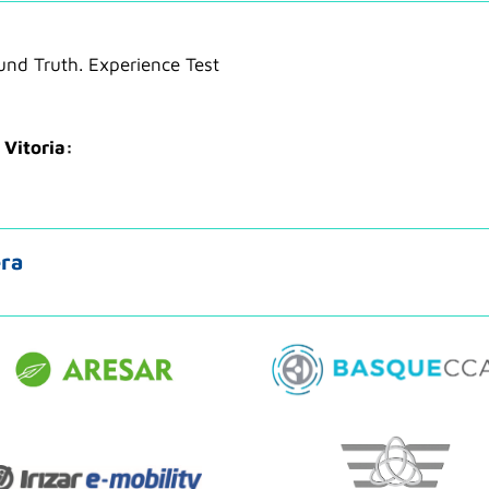
nd Truth. Experience Test
Vitoria:
era