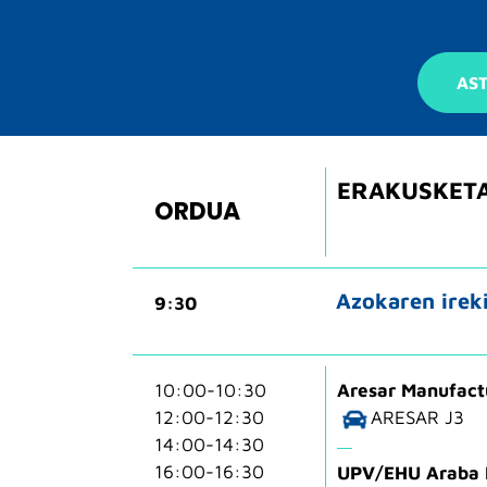
AS
ERAKUSKETAR
ORDUA
Azokaren irek
9:30
10:00-10:30
Aresar Manufactu
12:00-12:30
ARESAR J3
14:00-14:30
16:00-16:30
UPV/EHU Araba 