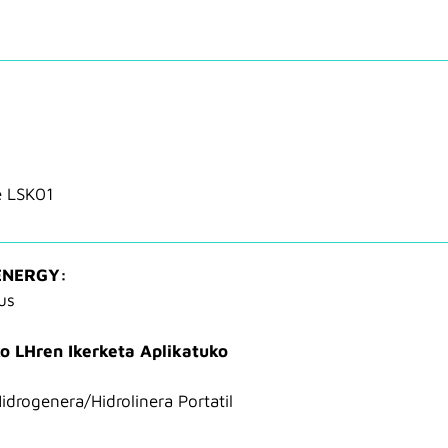
:
e LSK01
ENERGY:
us
o LHren Ikerketa Aplikatuko
idrogenera/Hidrolinera Portatil