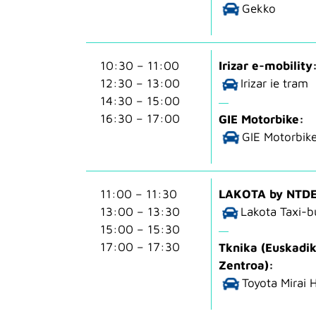
Gekko
10:30 – 11:00
Irizar e-mobility
12:30 – 13:00
Irizar ie tram
14:30 – 15:00
16:30 – 17:00
GIE Motorbike:
GIE Motorbik
11:00 – 11:30
LAKOTA by NTD
13:00 – 13:30
Lakota Taxi-b
15:00 – 15:30
17:00 – 17:30
Tknika (Euskadik
Zentroa):
Toyota Mirai H