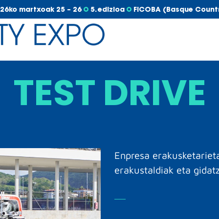
26ko martxoak 25 – 26
5. edizioa
FICOBA (Basque Count
TEST DRIVE
Enpresa erakusketarieta
erakustaldiak eta gidatz