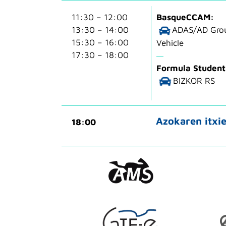
11:30 – 12:00
BasqueCCAM:
13:30 – 14:00
ADAS/AD Grou
15:30 – 16:00
Vehicle
17:30 – 18:00
Formula Student 
BIZKOR RS
Azokaren itxi
18:00