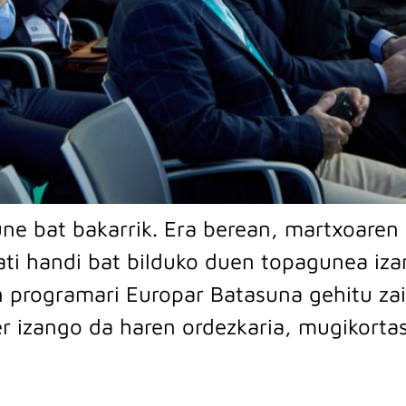
ne bat bakarrik. Era berean, martxoaren 
ati handi bat bilduko duen topagunea iza
n programari Europar Batasuna gehitu za
er izango da haren ordezkaria, mugikorta