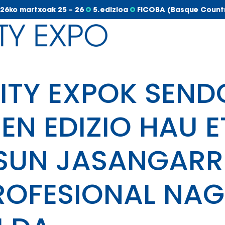
26ko martxoak 25 – 26
5. edizioa
FICOBA (Basque Count
LITY EXPOK SEND
EN EDIZIO HAU E
SUN JASANGARR
ROFESIONAL NAG