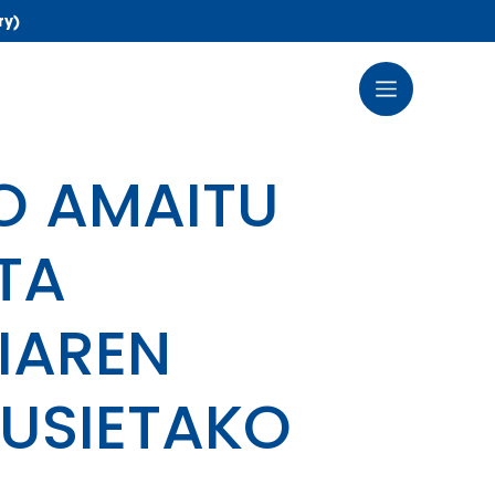
ry)
O AMAITU
TA
IAREN
USIETAKO