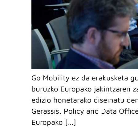
Go Mobility ez da erakusketa gu
buruzko Europako jakintzaren z
edizio honetarako diseinatu de
Gerassis, Policy and Data Offic
Europako […]