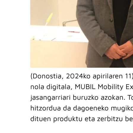
(Donostia, 2024ko apirilaren 11
nola digitala, MUBIL Mobility 
jasangarriari buruzko azokan. T
hitzordua da dagoeneko mugiko
dituen produktu eta zerbitzu be