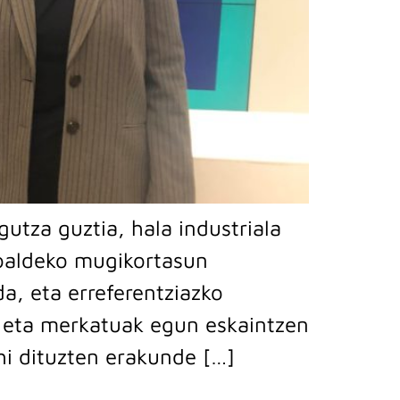
utza guztia, hala industriala
goaldeko mugikortasun
a, eta erreferentziazko
 eta merkatuak egun eskaintzen
hi dituzten erakunde […]