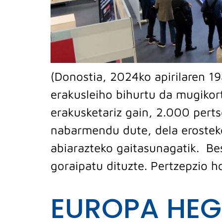
(Donostia, 2024ko apirilaren 1
erakusleiho bihurtu da mugikor
erakusketariz gain, 2.000 perts
nabarmendu dute, dela erosteko
abiarazteko gaitasunagatik. Bes
goraipatu dituzte. Pertzepzio h
EUROPA HE