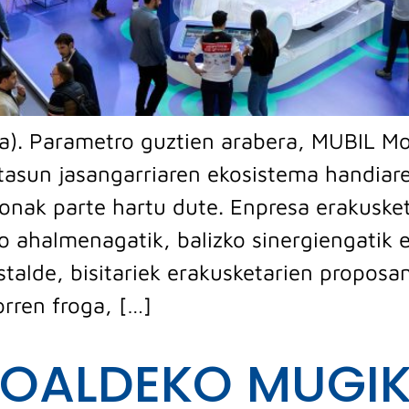
9a). Parametro guztien arabera, MUBIL M
tasun jasangarriaren ekosistema handiar
onak parte hartu dute. Enpresa erakusketa
 ahalmenagatik, balizko sinergiengatik 
talde, bisitariek erakusketarien proposa
orren froga, […]
GOALDEKO MUGI