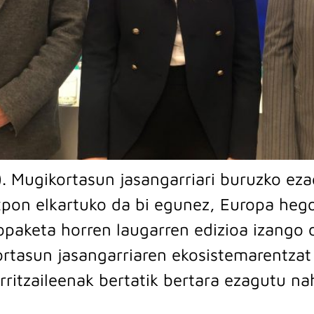
). Mugikortasun jasangarriari buruzko ezag
Expon elkartuko da bi egunez, Europa he
opaketa horren laugarren edizioa izango d
rtasun jasangarriaren ekosistemarentzat
rritzaileenak bertatik bertara ezagutu na