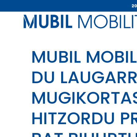
20
MUBIL MOBI
DU LAUGARR
MUGIKORTA
HITZORDU P