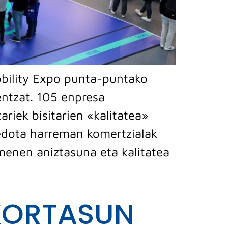
obility Expo punta-puntako
entzat. 105 enpresa
riek bisitarien «kalitatea»
edota harreman komertzialak
menen aniztasuna eta kalitatea
KORTASUN