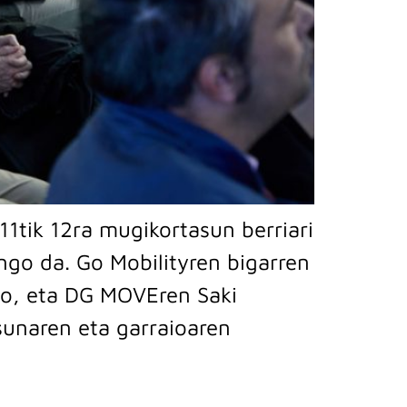
11tik 12ra mugikortasun berriari
ngo da. Go Mobilityren bigarren
io, eta DG MOVEren Saki
sunaren eta garraioaren