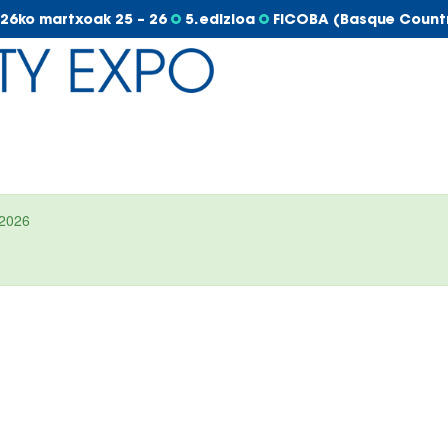
26ko martxoak 25 – 26
5. edizioa
FICOBA (Basque Count