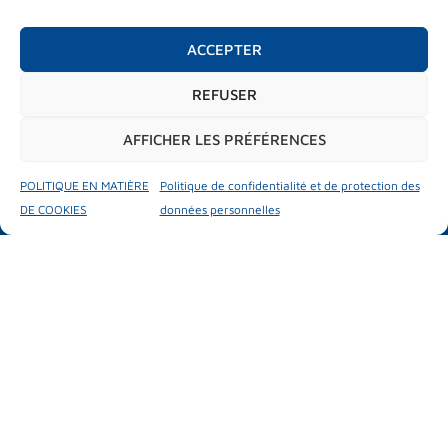
VISITEURS
Informations visiteurs
ACCEPTER
Matchmaking
Hosted buyers
REFUSER
PROGRAMME
AFFICHER LES PRÉFÉRENCES
Programme
City market place
Test drive
POLITIQUE EN MATIÈRE
Politique de confidentialité et de protection des
Activités parallèles
DE COOKIES
données personnelles
#mubilexpo2026
MUBIL MOBILITY EXPO