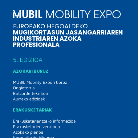
EUROPAKO HEGOALDEKO
MUGIKORTASUN JASANGARRIAREN
INDUSTRIAREN AZOKA
PROFESIONALA
5. EDIZIOA
AZOKARI BURUZ
MUBIL Mobility Expori buruz
Ongietorria
Batzorde teknikoa
Aurreko edizioak
ERAKUSKETARIAK
Erakusketarientzako informazioa
Erakusketarien zerrenda
Azokako planoa
Komunikazio bilduma