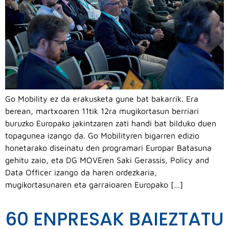
Go Mobility ez da erakusketa gune bat bakarrik. Era
berean, martxoaren 11tik 12ra mugikortasun berriari
buruzko Europako jakintzaren zati handi bat bilduko duen
topagunea izango da. Go Mobilityren bigarren edizio
honetarako diseinatu den programari Europar Batasuna
gehitu zaio, eta DG MOVEren Saki Gerassis, Policy and
Data Officer izango da haren ordezkaria,
mugikortasunaren eta garraioaren Europako […]
60 ENPRESAK BAIEZTATU