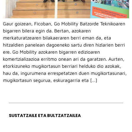
Gaur goizean, Ficoban, Go Mobility Batzorde Teknikoaren
bigarren bilera egin da. Bertan, azokaren
merkaturatzearen bilakaeraren berri eman da, eta
hitzaldien panelean dagoeneko sartu diren hizlarien berri
ere. Go Mobility azokaren bigarren edizioaren
komertzializazioa erritmo onean ari da garatzen. Aurten,
etorkizuneko mugikortasun berriari helduko dio azokak,
hau da, ingurumena errespetatzen duen mugikortasunari,
mugikortasun segurua, eskuragarria eta […]
SUSTATZAILE ETA BULTZATZAILEA