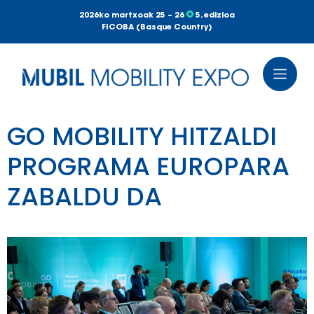
2026ko martxoak 25 – 26
5. edizioa
FICOBA (Basque Country)
GO MOBILITY HITZALDI
PROGRAMA EUROPARA
ZABALDU DA